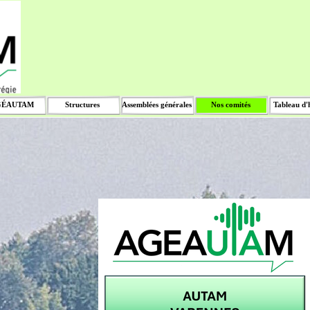
Sauter le menu
GÉAUTAM
Structures
Assemblées générales
Nos comités
Tableau d'
▼
▼
▼
▼