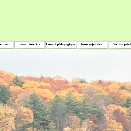
honneur
Liens d'intérêts
Comité pédagogique
Nous rejoindre
Section priv
▼