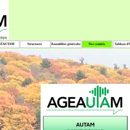
Sauter le menu
GÉAUTAM
Structures
Assemblées générales
Nos comités
Tableau d'
▼
▼
▼
▼