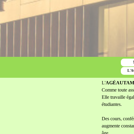
L'A
Sauter le menu
L'
AGÉAUTA
Comme toute assoc
Elle travaille éga
étudiantes.
Des cours, confér
augmente constamm
âge.