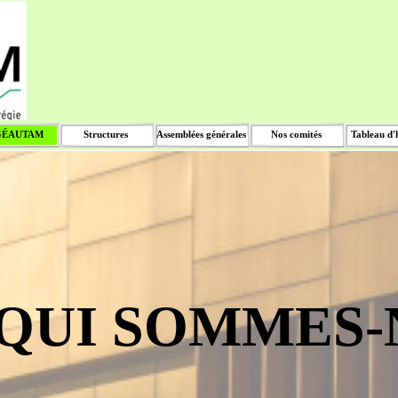
Sauter le menu
GÉAUTAM
Structures
Assemblées générales
Nos comités
Tableau d'
▼
▼
▼
▼
QUI SOMMES-